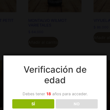
 PETIT
MONTALVO WILMOT
VIYUELA
VARIETALES
$
86.000
$
64.000
Añadir al
Añadir al carrito
Verificación de
edad
Debes tener
18
años para acceder.
SÍ
NO