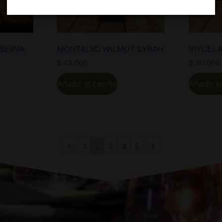
ESERVA
MONTALVO WILMOT SYRAH
VIYUELA
$
93.000
$
151.000
Añadir al carrito
Añadir al
←
1
2
3
4
5
→