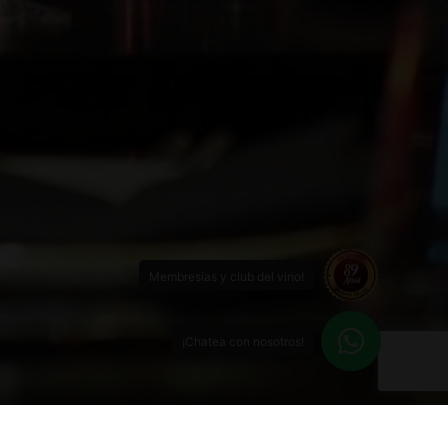
Membresías y club del vino!
¡Chatea con nosotros!