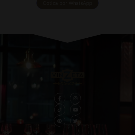
Cotiza por WhatsApp