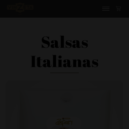
Salsas
Italianas