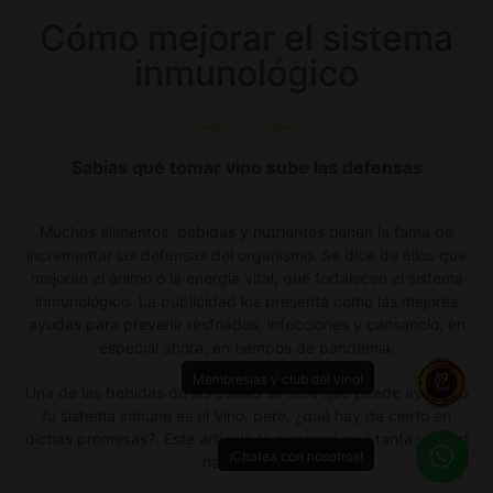
Cómo mejorar el sistema
inmunológico
Sabias qué tomar vino sube las defensas
Muchos alimentos, bebidas y nutrientes tienen la fama de
incrementar las defensas del organismo. Se dice de ellos que
mejoran el ánimo o la energía vital, que fortalecen el sistema
inmunológico. La publicidad los presenta como las mejores
ayudas para prevenir resfriados, infecciones y cansancio, en
especial ahora, en tiempos de pandemia.
Membresías y club del vino!
Una de las bebidas de las cuales se dice que puede ayudar a
tu sistema inmune es el Vino, pero, ¿qué hay de cierto en
dichas promesas?. Este artículo te mostrará qué tanta verdad
¡Chatea con nosotros!
hay en esto.