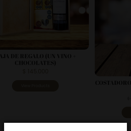
AJA DE REGALO (UN VINO +
CHOCOLATES)
$
145.000
COSTADORO
View Products
$