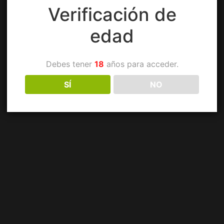
Verificación de
edad
Debes tener
18
años para acceder.
SÍ
NO