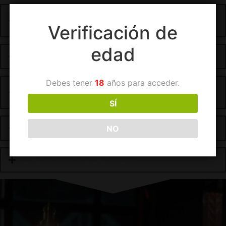
¿Es seguro pagar con tarjeta de crédito en esta
página?
Verificación de
edad
¿Qué métodos de pago acepta Vinzeta?
Debes tener
18
años para acceder.
¿Puedo cambiar la dirección de entrega de un
producto por el que ya pagué?
SÍ
¿Cómo puedo hacer una compra?
NO
¿Hacen ventas al por mayor?