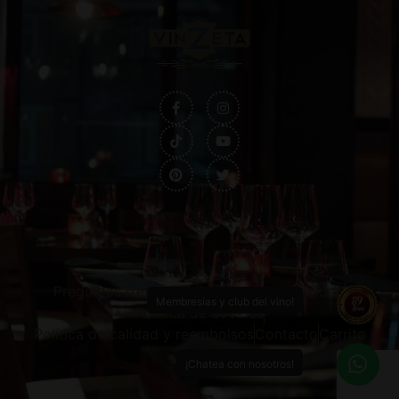
Preguntas frecuentes
Política de privacidad
Membresías y club del vino!
Política de cookies
Política de calidad y reembolsos
Contacto
Carrito
¡Chatea con nosotros!