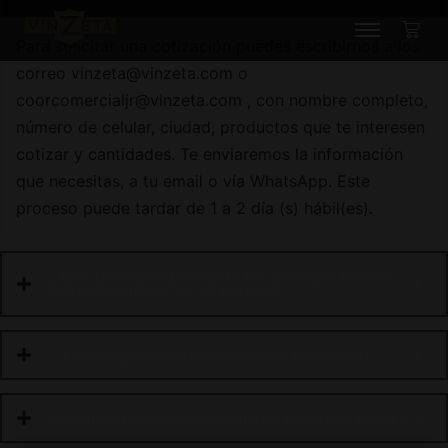
Para solicitar una cotización puedes escribirnos a los
correo vinzeta@vinzeta.com o
coorcomercialjr@vinzeta.com , con nombre completo,
número de celular, ciudad, productos que te interesen
cotizar y cantidades. Te enviaremos la información
que necesitas, a tu email o vía WhatsApp. Este
proceso puede tardar de 1 a 2 día (s) hábil(es).
¿Qué pasa si el producto no es el que pedí o
falta un artículo en mi pedido?
¿Tiene algún costo el envío del producto?
¿Cuánto tiempo se demora mi orden en llegar?