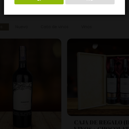
os
Nuevo
Cata de vinos
Vinos
CAJA DE REGALO (
VINOS + CHOCOLAT