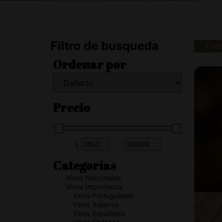
Filtro de busqueda
Tod
Ordenar por
Sort Products
Precio
$
-
Minimum Price
Maximum Price
Categorías
Vinos Nacionales
Vinos Importados
Vinos Portugueses
Vinos Italianos
Vinos Españoles