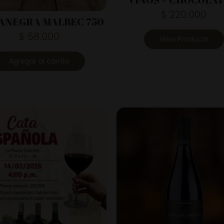
$
220.000
ANEGRA MALBEC 750
$
58.000
View Products
Agregar al carrito