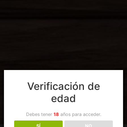
Verificación de
edad
Debes tener
18
años para acceder.
SÍ
NO