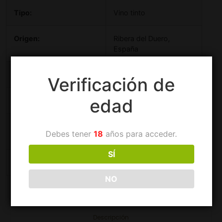
Tipo:
Vino tinto
Origen:
Ribera del Duero,
España
Contenido:
750 ml
Verificación de
edad
Variedad de uva:
Tempranillo 100%
Temperatura de
16 °C – 18 °C
Debes tener
18
años para acceder.
servicio:
SÍ
Alcohol:
14.5% Vol
NO
Descripción