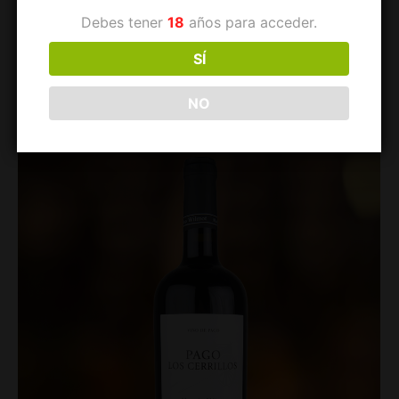
MONTALVO WILMOT TEMPRANILLO CABERNET
Debes tener
18
años para acceder.
$
93.000
SÍ
Agregar al carrito
NO