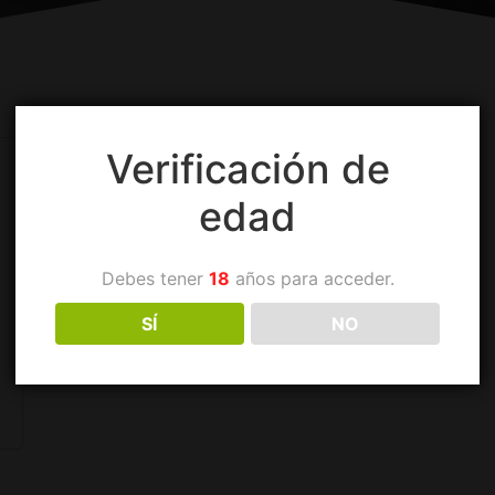
Verificación de
edad
Debes tener
18
años para acceder.
SÍ
NO