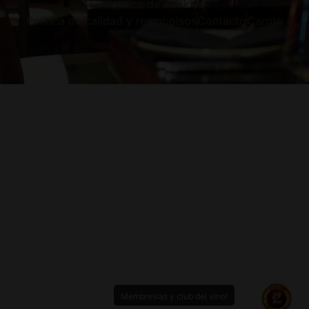
Política de cookies
Política de calidad y reembolsos
Contacto
Carrito
Membresías y club del vino!