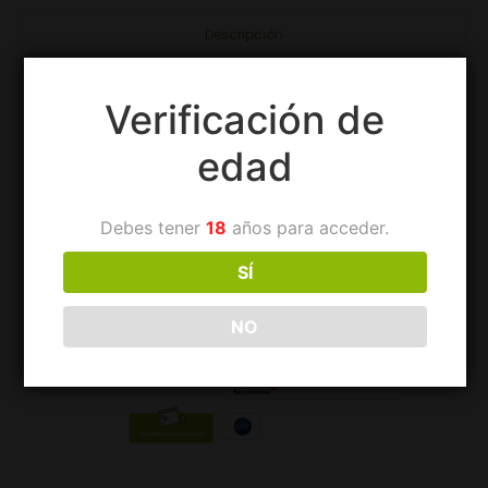
Descripción
Verificación de
edad
Debes tener
18
años para acceder.
SÍ
NO