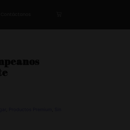
Contáctanos
ampeanos
te
gar
,
Productos Premium
,
Sin