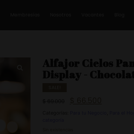
Membresías
Nosotros
Vacantes
Blog
Alfajor Cielos P
Display - Chocola
SALE!
$
66.500
$
69.000
Categorías:
Para tu Negocio
,
Para el Ho
categoría
Sin existencias