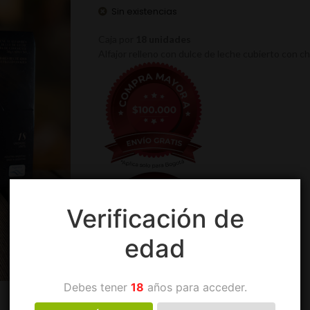
Sin existencias
Caja por
18
unidades
Alfajor relleno con dulce de leche cubierto con 
Verificación de
edad
Debes tener
18
años para acceder.