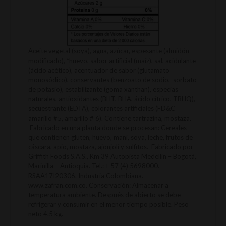
Aceite vegetal (soya), agua, azúcar, espesante (almidón
modificado), *huevo, sabor artificial (maíz), sal, acidulante
(ácido acético), acentuador de sabor (glutamato
monosódico), conservantes (benzoato de sodio, sorbato
de potasio), estabilizante (goma xanthan), especias
naturales, antioxidantes (BHT, BHA, ácido cítrico, TBHQ),
secuestrante (EDTA), colorantes artificiales (FD&C
amarillo #5, amarillo # 6). Contiene tartrazina, mostaza.
Fabricado en una planta donde se procesan: Cereales
que contienen gluten, huevo, maní, soya, leche, frutos de
cáscara, apio, mostaza, ajonjolí y sulfitos. Fabricado por
Griffith Foods S.A.S., Km 39 Autopista Medellín – Bogotá,
Marinilla – Antioquia. Tel.: + 57 (4) 5698000.
RSAA17I20306. Industria Colombiana.
www.zafran.com.co. Conservación: Almacenar a
temperatura ambiente. Después de abierto se debe
refrigerar y consumir en el menor tiempo posible. Peso
neto 4.5 kg.