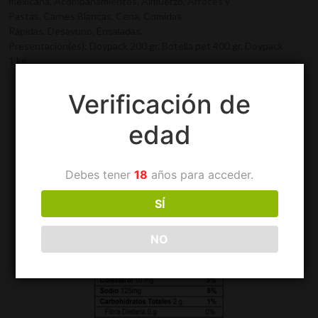
mexicana, Acompañamientos, Almuerzo, Arroces y
Pastas, Carnes Blancas, Cena, Comidas
Rápidas, Desayuno, Ensaladas,
Presentación(es): Doypack 200 gr. Botella pet 400 gr. Doypack
1 kg
Verificación de
Información adicional
Descripción
edad
Ingredientes:
Debes tener
18
años para acceder.
SÍ
NO