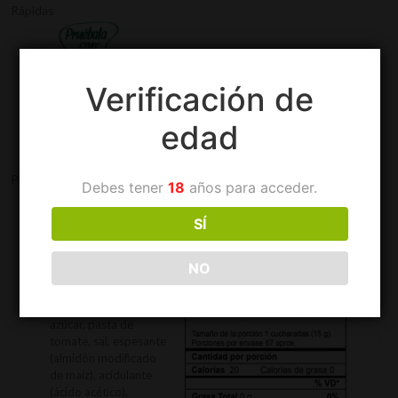
Rápidas
Verificación de
edad
Presentación(es): Garrafa 4.3 kg. Master bag 4.3 kg.
Debes tener
18
años para acceder.
SÍ
Información adicional
Descripción
NO
Ingredientes:
Agua,
azúcar, pasta de
tomate, sal, espesante
(almidón modificado
de maíz), acidulante
(ácido acético),