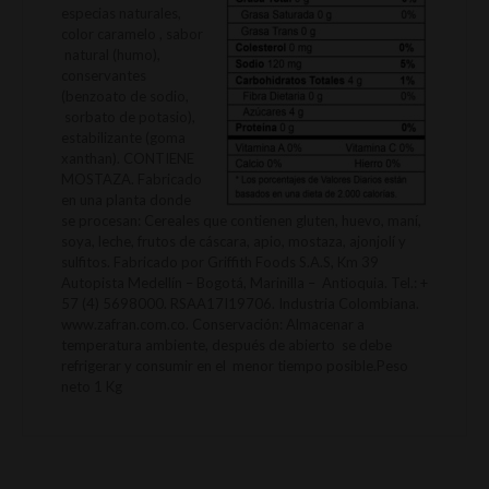
especias naturales,
color caramelo , sabor
natural (humo),
conservantes
(benzoato de sodio,
sorbato de potasio),
estabilizante (goma
xanthan). CONTIENE
MOSTAZA. Fabricado
en una planta donde
se procesan: Cereales que contienen gluten, huevo, maní,
soya, leche, frutos de cáscara, apio, mostaza, ajonjolí y
sulfitos. Fabricado por Griffith Foods S.A.S, Km 39
Autopista Medellín – Bogotá, Marinilla – Antioquia. Tel.: +
57 (4) 5698000. RSAA17I19706. Industria Colombiana.
www.zafran.com.co. Conservación: Almacenar a
temperatura ambiente, después de abierto se debe
refrigerar y consumir en el menor tiempo posible.Peso
neto 1 Kg