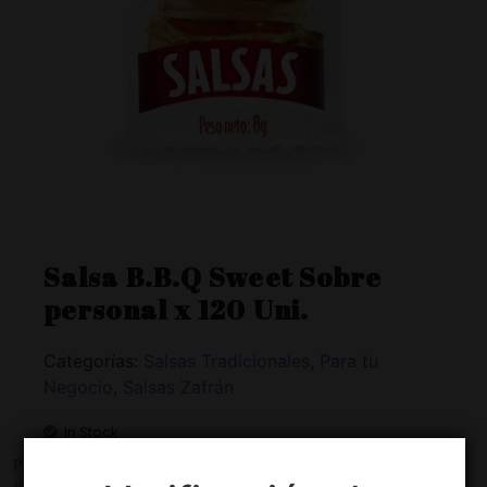
Salsa B.B.Q Sweet Sobre
personal x 120 Uni.
Categorías:
Salsas Tradicionales
,
Para tu
Negocio
,
Salsas Zafrán
In Stock
Pruebala con:
Carnes, Carnes Blancas, Carnes Rojas,
Comidas