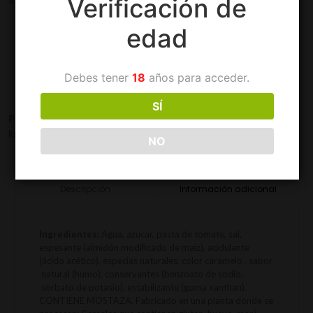
Verificación de
Rápidas
edad
Debes tener
18
años para acceder.
SÍ
Presentación(es):
Doypack 1 kg. Garrafa 4.3 kg. Master bag 4.4
kg.
Caja x 8 bolsas x 100 Sobres, 6.4kg
NO
Información adicional
Descripción
Ingredientes:
Agua, azúcar, pasta de tomate, sal,
espesante (almidón modificado de maíz), acidulante
(ácido acético), especias naturales, color caramelo , sabor
natural (humo), conservantes (benzoato de sodio,
sorbato de potasio), estabilizante (goma xanthan).
CONTIENE MOSTAZA. Fabricado en una planta donde se