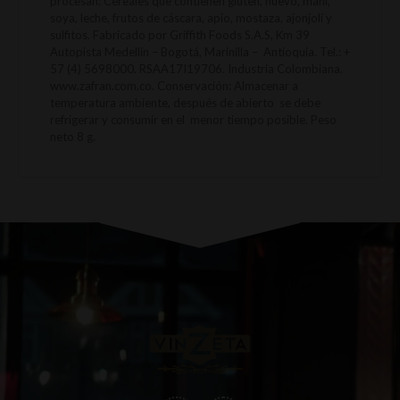
procesan: Cereales que contienen gluten, huevo, maní,
soya, leche, frutos de cáscara, apio, mostaza, ajonjolí y
sulfitos. Fabricado por Griffith Foods S.A.S, Km 39
Autopista Medellín – Bogotá, Marinilla – Antioquia. Tel.: +
57 (4) 5698000. RSAA17I19706. Industria Colombiana.
www.zafran.com.co. Conservación: Almacenar a
temperatura ambiente, después de abierto se debe
refrigerar y consumir en el menor tiempo posible. Peso
neto 8 g.