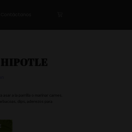
Contáctanos
CHIPOTLE
on
asar a la parrilla o marinar carnes.
arbacoas, dips, aderezos para