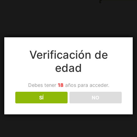
Verificación de
edad
Debes tener
18
años para acceder.
SÍ
NO
Información adicional