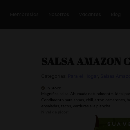
Membresías
Nosotros
Vacantes
Blog
SALSA AMAZON 
Categorías:
Para el Hogar
,
Salsas Amaz
In Stock
Magnifica salsa. Ahumada naturalmente. Ideal para 
Condimento para sopas, chili, arroz, camarones, b
ensaladas, tacos, verduras a la plancha.
Nivel de picor: