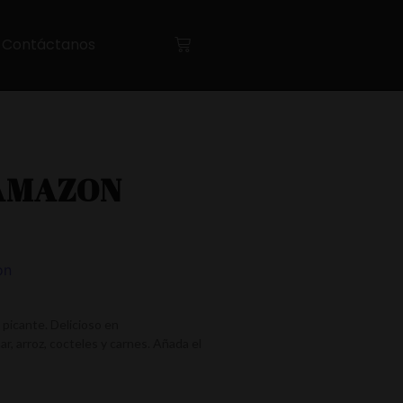
Contáctanos
 AMAZON
on
picante. Delicioso en
, arroz, cocteles y carnes. Añada el