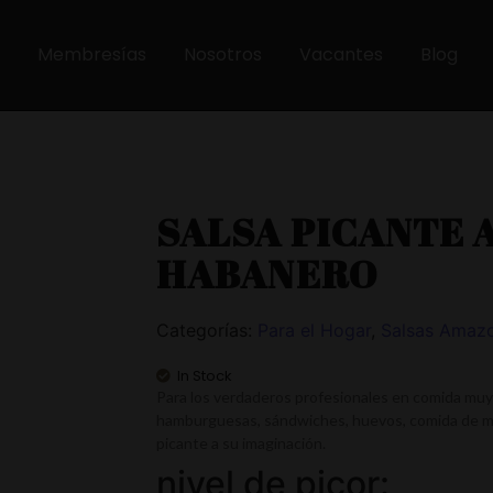
Membresías
Nosotros
Vacantes
Blog
SALSA PICANTE
HABANERO
Categorías:
Para el Hogar
,
Salsas Amaz
In Stock
Para los verdaderos profesionales en comida muy 
hamburguesas, sándwiches, huevos, comida de mar
picante a su imaginación.
nivel de picor: