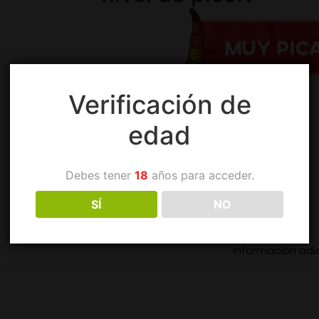
Verificación de
edad
Debes tener
18
años para acceder.
SÍ
NO
Información adi