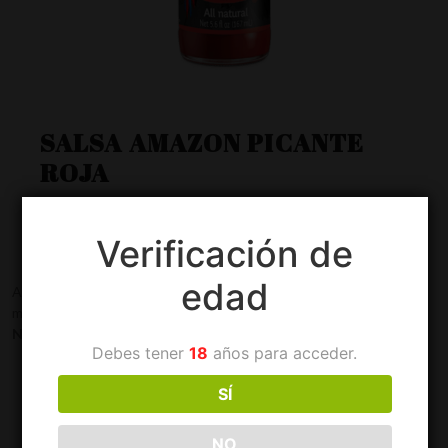
SALSA AMAZON PICANTE
ROJA
Categorías:
Para el Hogar
,
Salsas Amazon
Verificación de
In Stock
edad
Aroma fresco y picante. Ideal para carnes, sopas, arroz,
mariscos y cocteles.
Nivel de picor:
Debes tener
18
años para acceder.
SÍ
NO