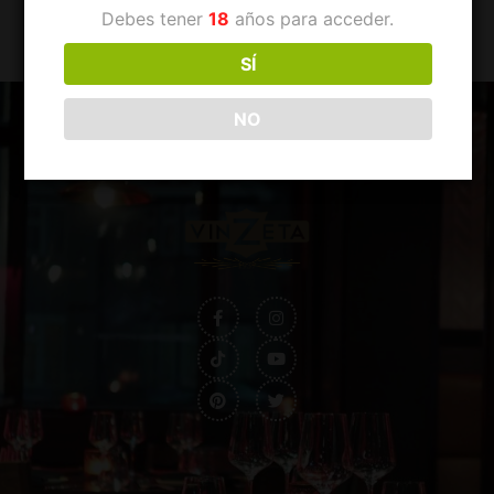
Debes tener
18
años para acceder.
SÍ
NO