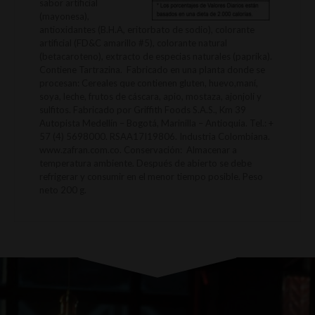
sabor artificial
(mayonesa),
antioxidantes (B.H.A, eritorbato de sodio), colorante
artificial (FD&C amarillo #5), colorante natural
(betacaroteno), extracto de especias naturales (paprika).
Contiene Tartrazina. Fabricado en una planta donde se
procesan: Cereales que contienen gluten, huevo,maní,
soya, leche, frutos de cáscara, apio, mostaza, ajonjolí y
sulfitos. Fabricado por Griffith Foods S.A.S., Km 39
Autopista Medellín – Bogotá, Marinilla – Antioquia. Tel.: +
57 (4) 5698000. RSAA17I19806. Industria Colombiana.
www.zafran.com.co. Conservación: Almacenar a
temperatura ambiente. Después de abierto se debe
refrigerar y consumir en el menor tiempo posible. Peso
neto 200 g.