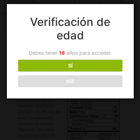
390 gr. Doypack 1 kg. Garrafa 3.8 kg. Master bag 3.8 kg. Bolsa
válvula 1kg.
Verificación de
edad
Información adicional
Descripción
Debes tener
18
años para acceder.
Ingredientes:
Aceite
vegetal (soya), agua,
SÍ
azúcar, especias
naturales (ajo, *harina de
NO
mostaza, perejil), sal,
*huevo, acidulante
(ácido acético),
estabilizante (goma
xanthan), espesante
(almidón modificado de
maíz), conservantes
(sorbato de potasio,
benzoato de sodio),
secuestrante (EDTA),