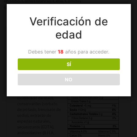
en sodio, Carnes Blancas, Cena, Comidas
Rápidas, Desayuno, Ensaladas, Reducida en grasa.
Verificación de
edad
Información adicional
Descripción
Debes tener
18
años para acceder.
Ingredientes:
Aceite vegetal (soya
), agua, azúcar, sal,
*huevo, especias
naturales (*harina de
SÍ
mostaza, perejil),
acidulante (ácido
NO
acético), estabilizante
(goma xanthan),
espesante (almidón
modificado de maíz),
conservantes (sorbato
de potasio, benzoato de
sodio), extracto de
especias naturales,
secuestrante (EDTA),
antioxidantes (B.H.A,