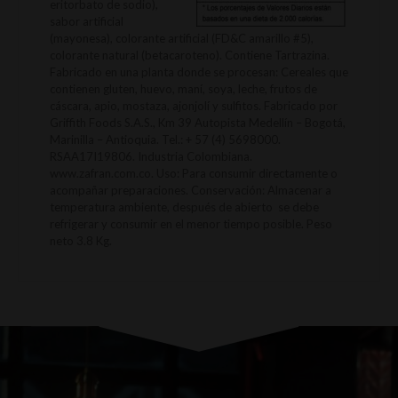
eritorbato de sodio),
sabor artificial
(mayonesa), colorante artificial (FD&C amarillo #5),
colorante natural (betacaroteno). Contiene Tartrazina.
Fabricado en una planta donde se procesan: Cereales que
contienen gluten, huevo, maní, soya, leche, frutos de
cáscara, apio, mostaza, ajonjolí y sulfitos. Fabricado por
Griffith Foods S.A.S., Km 39 Autopista Medellín – Bogotá,
Marinilla – Antioquia. Tel.: + 57 (4) 5698000.
RSAA17I19806. Industria Colombiana.
www.zafran.com.co. Uso: Para consumir directamente o
acompañar preparaciones. Conservación: Almacenar a
temperatura ambiente, después de abierto se debe
refrigerar y consumir en el menor tiempo posible. Peso
neto 3.8 Kg.