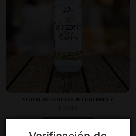
VINO BLANCO DE COCINA GOURMET Z
$
22.956
Agregar al carrito
Verificación de