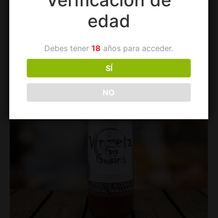
edad
Debes tener
18
años para acceder.
SÍ
NO