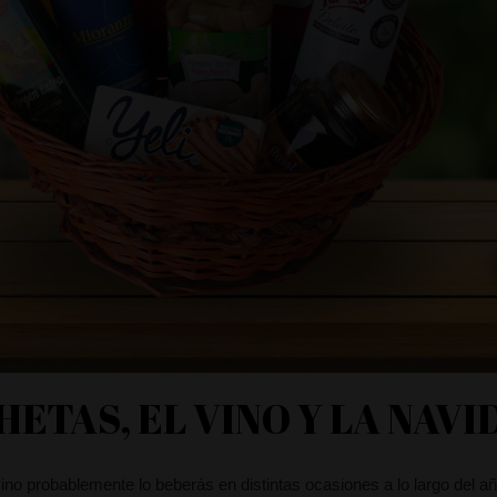
HETAS, EL VINO Y LA NAVI
ino probablemente lo beberás en distintas ocasiones a lo largo del añ