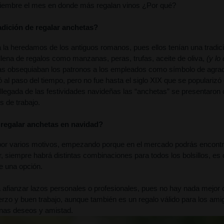
ciembre el mes en donde más regalan vinos ¿Por qué?
adición de regalar anchetas?
a la heredamos de los antiguos romanos, pues ellos tenían una tradici
llena de regalos como manzanas, peras, trufas, aceite de oliva, 
(y lo
as obsequiaban los patronos a los empleados como símbolo de agradec
ó al paso del tiempo, pero no fue hasta el siglo XIX que se popularizó
 llegada de las festividades navideñas las “anchetas” se presentaron 
s de trabajo.
regalar anchetas en navidad?
l por varios motivos, empezando porque en el mercado podrás encontr
r, siempre habrá distintas combinaciones para todos los bolsillos, es 
e una opción.
afianzar lazos personales o profesionales, pues no hay nada mejor co
rzo y buen trabajo, aunque también es un regalo válido para los amig
nas deseos y amistad.