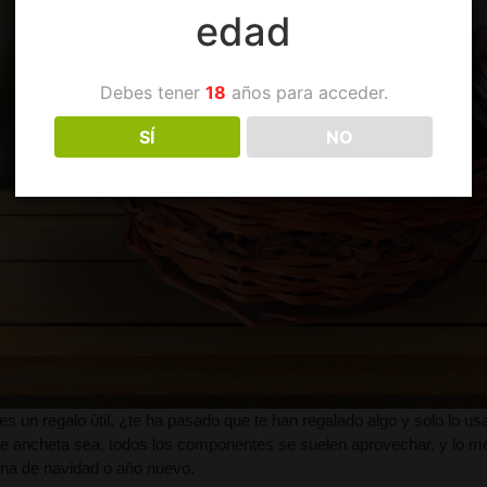
edad
Debes tener
18
años para acceder.
SÍ
NO
s un regalo útil, ¿te ha pasado que te han regalado algo y solo lo usa
e ancheta sea, todos los componentes se suelen aprovechar, y lo mej
na de navidad o año nuevo.