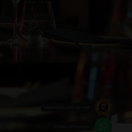
Membresías y club del vino!
¡Chatea con nosotros!