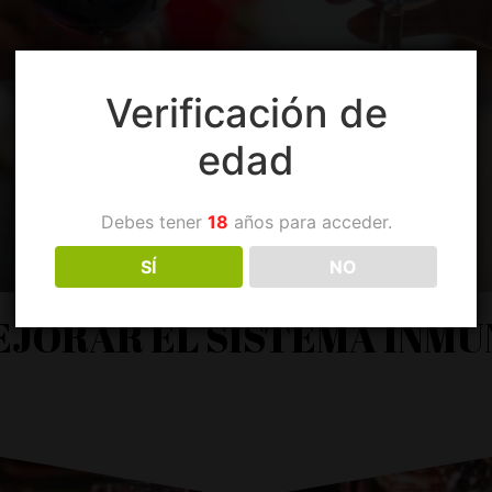
Verificación de
edad
Debes tener
18
años para acceder.
SÍ
NO
JORAR EL SISTEMA INM