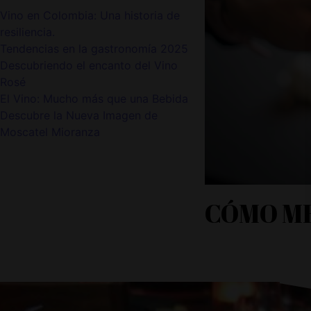
Vino en Colombia: Una historia de
resiliencia.
Tendencias en la gastronomía 2025
Descubriendo el encanto del Vino
Rosé
El Vino: Mucho más que una Bebida
Descubre la Nueva Imagen de
Moscatel Mioranza
CÓMO ME