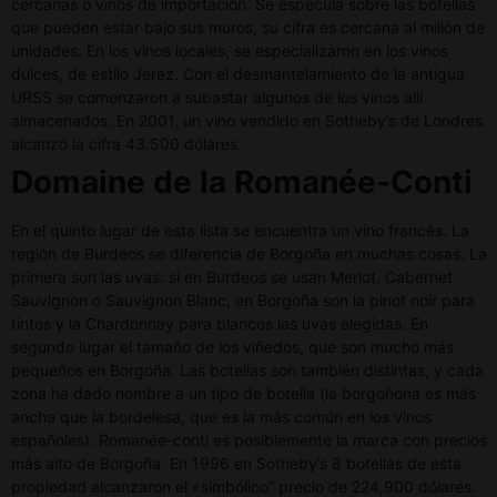
cercanas o vinos de importación. Se especula sobre las botellas
que pueden estar bajo sus muros, su cifra es cercana al millón de
unidades. En los vinos locales, se especializaron en los vinos
dulces, de estilo Jerez. Con el desmantelamiento de la antigua
URSS se comenzaron a subastar algunos de los vinos allí
almacenados. En 2001, un vino vendido en Sotheby’s de Londres
alcanzó la cifra 43.500 dólares.
Domaine de la Romanée-Conti
En el quinto lugar de esta lista se encuentra un vino francés. La
región de Burdeos se diferencia de Borgoña en muchas cosas. La
primera son las uvas: si en Burdeos se usan Merlot, Cabernet
Sauvignon o Sauvignon Blanc, en Borgoña son la pinot noir para
tintos y la Chardonnay para blancos las uvas elegidas. En
segundo lugar el tamaño de los viñedos, que son mucho más
pequeños en Borgoña. Las botellas son también distintas, y cada
zona ha dado nombre a un tipo de botella (la borgoñona es más
ancha que la bordelesa, que es la más común en los vinos
españoles). Romanée-conti es posiblemente la marca con precios
más alto de Borgoña. En 1996 en Sotheby’s 8 botellas de esta
propiedad alcanzaron el «simbólico” precio de 224,900 dólares.