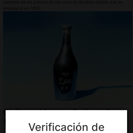
destinos de los precios de los vinos de Burdeos desde que se
estableció en 1855.
Château Mouton Rothschild
1945
:
Verificación de