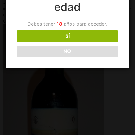
Jeroboam, es un vino de enorme calidad, muy buscado por
edad
inversores y amantes del vino, que alcanzó en Christie’s el precio
de 114.614 dólares en 1997. Similar al caso anterior, un Premier
Cru Classé.
Debes tener
18
años para acceder.
SÍ
NO