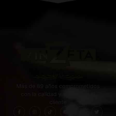
Más de 89 años comprometidos
con la calidad y el servicio al
cliente