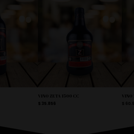
VINO ZETA 1500 CC
VINO
$
35.856
$
60.