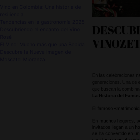
Vino en Colombia: Una historia de
resiliencia.
Tendencias en la gastronomía 2025
DESCUBR
Descubriendo el encanto del Vino
Rosé
VINOZET
El Vino: Mucho más que una Bebida
Descubre la Nueva Imagen de
Moscatel Mioranza
Descubre el matrimonio
En las celebraciones na
generaciones. Una de e
que buscan la combinaci
La Historia del Famo
El famoso «matrimonio» 
En muchos hogares, se h
invitados llegan a un h
se ha convertido en un
casi tan esencial como 