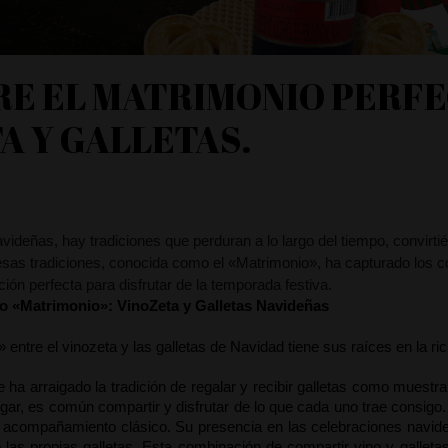
E EL MATRIMONIO PERFE
A Y GALLETAS.
 perfecto: Vinozeta y Galletas
videñas, hay tradiciones que perduran a lo largo del tiempo, convirti
sas tradiciones, conocida como el «Matrimonio», ha capturado los c
ón perfecta para disfrutar de la temporada festiva.
so «Matrimonio»: VinoZeta y Galletas Navideñas
entre el vinozeta y las galletas de Navidad tiene sus raíces en la ri
a arraigado la tradición de regalar y recibir galletas como muestra
ogar, es común compartir y disfrutar de lo que cada uno trae consigo. 
 acompañamiento clásico. Su presencia en las celebraciones navide
las propias galletas. Esta combinación de compartir vino y galletas