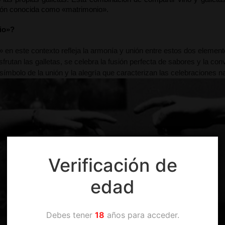
ión conocida como «matrimonio».

io»?
 en este contexto refleja la armonía y unión entre estos dos elementos:
frutan las galletas, se celebra la fusión perfecta de sabores y la con
símbolo de la unión y la alegría que caracterizan las celebraciones n
Verificación de
edad
Debes tener
18
años para acceder.