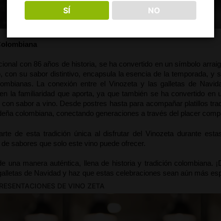
SÍ
NO
 perfecto: Vinozeta y Galletas
 Colombiana
cional con 86 años de historia, se ha convertido en un símbolo arrai
 con su sabor distintivo, encapsula la esencia de la temporada, y su 
ombianas. La conexión entre el Vinozeta y las galletas de Navida
en la familiaridad que aporta, ya que también se ha convertido en u
con sabor a vino. Desde postres hasta para acompañar platillos tradi
deña colombiana, conectando generaciones a través del placer compa
rte de esta tradición única al disfrutar del Vinozeta durante esta
 de sabores que solo este vino puede ofrecer. 
e una manera auténtica, llena de historia y tradición colombiana. 
 galletas de Navidad y haz que estas celebraciones sean aún más esp
ESENTACIONES DE VINO ZETA