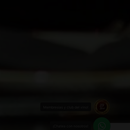
Membresías y club del vino!
¡Chatea con nosotros!