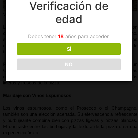
Verificación de
Vinos Tintos vs. Blancos
edad
Los vinos tintos y blancos pueden maridar perfectamente con 
diferentes tipos de pizza. Los vinos tintos, como un Chianti italiano, 
Debes tener
18
años para acceder.
son ideales para pizzas con base de tomate, carnes y quesos 
maduros. La acidez del vino equilibra la acidez de la salsa de 
SÍ
tomate y corta la grasa de los quesos.
NO
Por otro lado, los vinos blancos, como un Sauvignon Blanc o un 
Chardonnay, son fantásticos para pizzas con mariscos, verduras 
o pollo. Su frescura y acidez complementan los sabores más 
ligeros y frescos de la pizza.
Maridaje con Vinos Espumosos
Los vinos espumosos, como el Prosecco o el Champagne, 
también son una elección acertada. Su efervescencia refrescante 
y burbujeante combina bien con pizzas ligeras y pizzas blancas. 
El contraste entre las burbujas y la textura de la pizza crea una 
experiencia única.