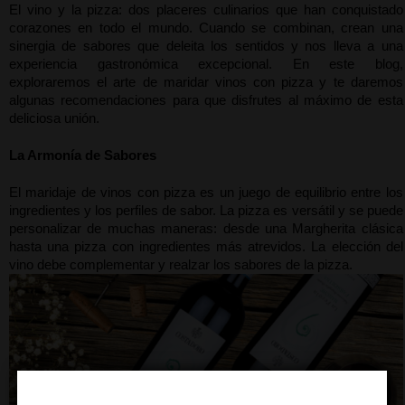
El vino y la pizza: dos placeres culinarios que han conquistado 
corazones en todo el mundo. Cuando se combinan, crean una 
sinergia de sabores que deleita los sentidos y nos lleva a una 
experiencia gastronómica excepcional. En este blog, 
exploraremos el arte de maridar vinos con pizza y te daremos 
algunas recomendaciones para que disfrutes al máximo de esta 
deliciosa unión.
La Armonía de Sabores
El maridaje de vinos con pizza es un juego de equilibrio entre los 
ingredientes y los perfiles de sabor. La pizza es versátil y se puede 
personalizar de muchas maneras: desde una Margherita clásica 
hasta una pizza con ingredientes más atrevidos. La elección del 
vino debe complementar y realzar los sabores de la pizza.