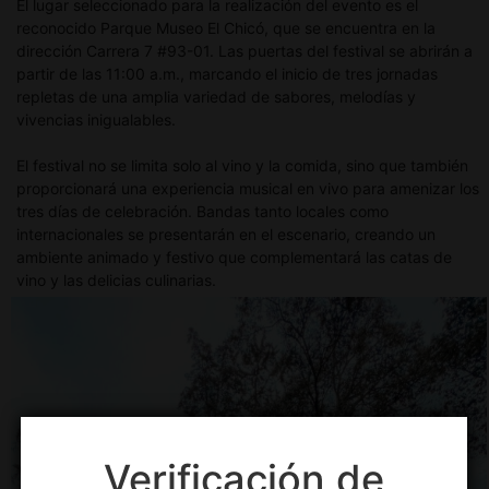
El lugar seleccionado para la realización del evento es el
reconocido Parque Museo El Chicó, que se encuentra en la
dirección Carrera 7 #93-01. Las puertas del festival se abrirán a
partir de las 11:00 a.m., marcando el inicio de tres jornadas
repletas de una amplia variedad de sabores, melodías y
vivencias inigualables.
El festival no se limita solo al vino y la comida, sino que también
proporcionará una experiencia musical en vivo para amenizar los
tres días de celebración. Bandas tanto locales como
internacionales se presentarán en el escenario, creando un
ambiente animado y festivo que complementará las catas de
vino y las delicias culinarias.
Verificación de