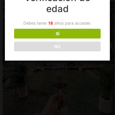
edad
Debes tener
18
años para acceder.
SÍ
NO