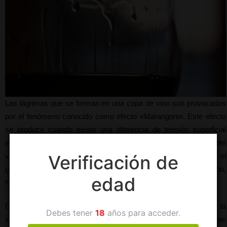
Las lágrimas que se forman en una copa de vino son provocadas 
por el fenómeno conocido como efecto «Marangoni». Este efecto 
se produce cuando existe una diferencia de tensión superficial 
entre dos líquidos que están en contacto entre sí. En el caso del 
Verificación de
vino, esta diferencia de tensión superficial está provocada por el 
grado alcohólico. Cuanto mayor sea el grado alcohólico del vino, 
edad
menor será su tensión superficial.
Cuando el vino se agita en una copa, el alcohol se evapora de la 
Debes tener
18
años para acceder.
superficie, lo que hace que el vino se concentre más en alcohol en 