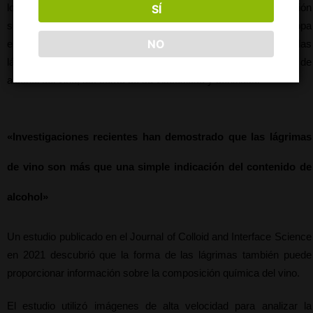
los bordes de la copa. Esto crea una diferencia en la tensión 
SÍ
superficial, lo que hace que el vino fluya por el interior de la copa 
NO
en forma de lágrimas o piernas. La velocidad a la que fluyen las 
lágrimas puede proporcionar una indicación del contenido de 
alcohol del vino, así como de su viscosidad y densidad.
«Investigaciones recientes han demostrado que las lágrimas 
de vino son más que una simple indicación del contenido de 
alcohol»
Un estudio publicado en el Journal of Colloid and Interface Science 
en 2021 descubrió que la forma de las lágrimas también puede 
proporcionar información sobre la composición química del vino.
El estudio utilizó imágenes de alta velocidad para analizar la 