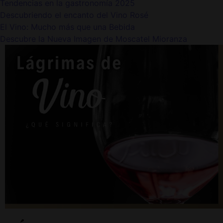
Tendencias en la gastronomía 2025
Descubriendo el encanto del Vino Rosé
El Vino: Mucho más que una Bebida
Descubre la Nueva Imagen de Moscatel Mioranza