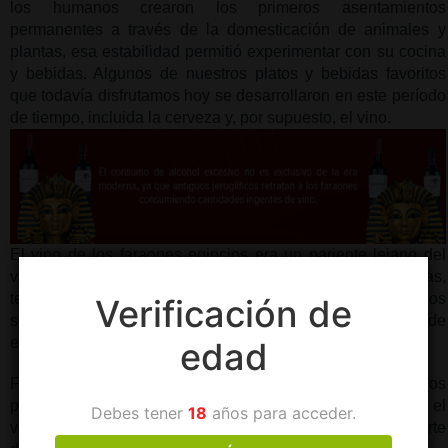
los humanos crearon los primeros asentamientos 
permanentes a través de la domesticación de animales y 
plantas, esa estabilidad permitió experimentar con su cocina 
y bebidas. Algunos de nuestros platos y bebidas favoritos 
que todavía disfrutamos hoy se desarrollaron en este período 
de tiempo, incluida la cerveza y, por supuesto, el vino. 
El vino de los faraones egipcios era un pariente lejano del 
vino que conocemos hoy en día, pues además de las uvas, 
tenían más componentes como las algarrobas, los 
Verificación de
sicomoros, higos, palmeras y granadas, así que es de 
esperar que el sabor sea diferente al vino de hoy.
edad
Fueron los fenicios quienes introdujeron a los griegos a los 
placeres del vino. Después de que los fenicios mostraran el 
Debes tener
18
años para acceder.
vino a los griegos, se difundió el uso del vino en gran parte 