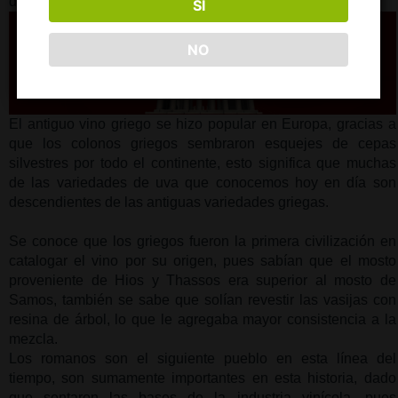
de Europa.
SÍ
NO
El antiguo vino griego se hizo popular en Europa, gracias a 
que los colonos griegos sembraron esquejes de cepas 
silvestres por todo el continente, esto significa que muchas 
de las variedades de uva que conocemos hoy en día son 
descendientes de las antiguas variedades griegas.
Se conoce que los griegos fueron la primera civilización en 
catalogar el vino por su origen, pues sabían que el mosto 
proveniente de Hios y Thassos era superior al mosto de 
Samos, también se sabe que solían revestir las vasijas con 
resina de árbol, lo que le agregaba mayor consistencia a la 
mezcla.
Los romanos son el siguiente pueblo en esta línea del 
tiempo, son sumamente importantes en esta historia, dado 
que sentaron las bases de la industria vinícola, pues 