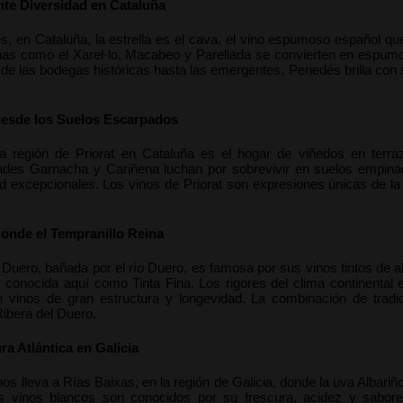
nte Diversidad en Cataluña
s, en Cataluña, la estrella es el cava, el vino espumoso español que
nas como el Xarel·lo, Macabeo y Parellada se convierten en espumos
de las bodegas históricas hasta las emergentes, Penedés brilla con s
 desde los Suelos Escarpados
la región de Priorat en Cataluña es el hogar de viñedos en terr
des Garnacha y Cariñena luchan por sobrevivir en suelos empinado
d excepcionales. Los vinos de Priorat son expresiones únicas de la 
Donde el Tempranillo Reina
 Duero, bañada por el río Duero, es famosa por sus vinos tintos de al
, conocida aquí como Tinta Fina. Los rigores del clima continental
 vinos de gran estructura y longevidad. La combinación de tradic
ibera del Duero.
ra Atlántica en Galicia
os lleva a Rías Baixas, en la región de Galicia, donde la uva Albariño
os vinos blancos son conocidos por su frescura, acidez y sabores