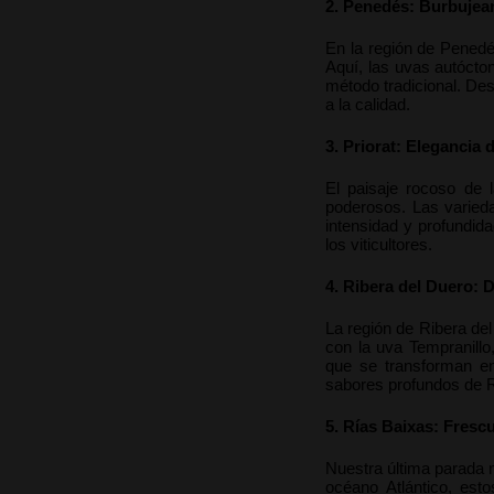
2. Penedés: Burbujea
En la región de Penedé
Aquí, las uvas autócto
método tradicional. Des
a la calidad.
3. Priorat: Elegancia
El paisaje rocoso de 
poderosos. Las varieda
intensidad y profundida
los viticultores.
4. Ribera del Duero: 
La región de Ribera del
con la uva Tempranillo
que se transforman en
sabores profundos de R
5. Rías Baixas: Frescu
Nuestra última parada n
océano Atlántico, est