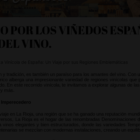
O POR LOS VIÑEDOS ESPA
DEL VINO.
a Vinícola de España: Un Viaje por sus Regiones Emblemáticas
n y tradición, es también un paraíso para los amantes del vino. Con un
ibérico alberga una impresionante variedad de regiones vinícolas que
o. En este recorrido vinícola, te invitamos a explorar algunas de l
 y más.
co Imperecedero
je en La Rioja, una región que se ha ganado una reputación mundial
iversos, La Rioja es el hogar de las renombradas Denominaciones de
 vinos elegantes y bien estructurados, donde las variedades Tempr
enarias se mezclan con modernas instalaciones, creando un equilibrio