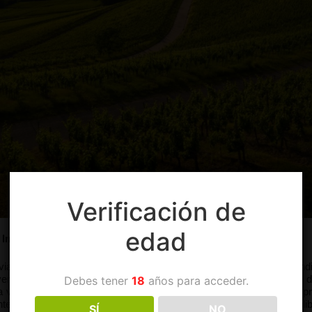
Verificación de
edad
co Imperecedero
je en La Rioja, una región que se ha ganado una reputación mundial
Debes tener
18
años para acceder.
iversos, La Rioja es el hogar de las renombradas Denominaciones de
 vinos elegantes y bien estructurados, donde las variedades Temp
enarias se mezclan con modernas instalaciones, creando un equilibrio
SÍ
NO