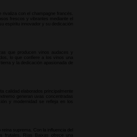
 rivaliza con el champagne francés. 
os frescos y vibrantes mediante el 
u espíritu innovador y su dedicación 
azas que producen vinos audaces y 
s, lo que confiere a los vinos una 
tierra y la dedicación apasionada de 
ta calidad elaborados principalmente 
 extremo generan uvas concentradas 
ión y modernidad se refleja en los 
 reina suprema. Con la influencia del 
 frutales. Rías Baixas ofrece una 