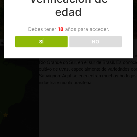
edad
Debes tener
18
años para acceder.
SÍ
NO
iones Vinícolas de Brasil
Serra Gaúcha:
Esta es la región vinícola más f
Rio Grande do Sul, en el sur de Brasil. Es conoc
cultivo de uvas, especialmente de variedades co
Sauvignon. Aquí se encuentran muchas bodegas d
industria vinícola brasileña.