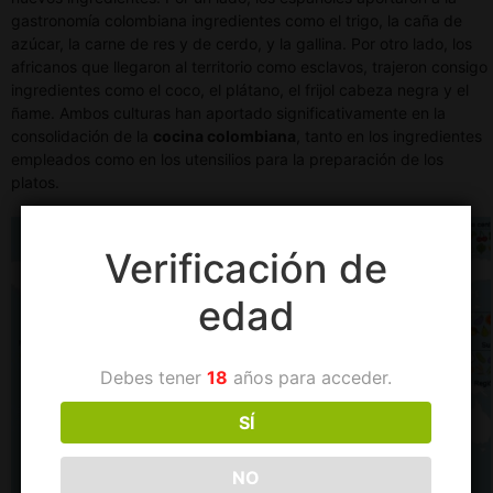
gastronomía colombiana ingredientes como el trigo, la caña de
azúcar, la carne de res y de cerdo, y la gallina. Por otro lado, los
africanos que llegaron al territorio como esclavos, trajeron consigo
ingredientes como el coco, el plátano, el frijol cabeza negra y el
ñame. Ambos culturas han aportado significativamente en la
consolidación de la
cocina colombiana
, tanto en los ingredientes
empleados como en los utensilios para la preparación de los
platos.
Verificación de
edad
Debes tener
18
años para acceder.
SÍ
NO