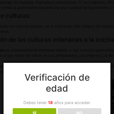
centaje de bosques, tropicales y amazónicos, 11 eco regiones, 28 ti
le brinda la gastronomía peruana una gran varidad de ingredientes y 
e culturas:
nos con culturas propias, es la civilización más antigua del mundo,
otras.
ón de las culturas milenarias a la coci
ana
es constantemente premiada debido a sus avances gastronómic
be a que toman las raíces de sus antepasados, sus orígenes y la ll
ncipales de la
gastronomía peruana
, podemos encontrar los diferente
portante), el ají panca, el ají mirasol, el ají limo y el rocoto.
Verificación de
edad
Debes tener
18
años para acceder.
SÍ
NO