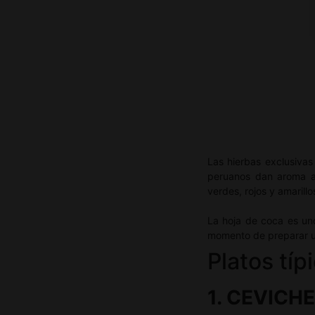
Las hierbas exclusivas
peruanos dan aroma a 
verdes, rojos y amarill
La hoja de coca es uno
momento de preparar u
Platos típ
1. CEVICH