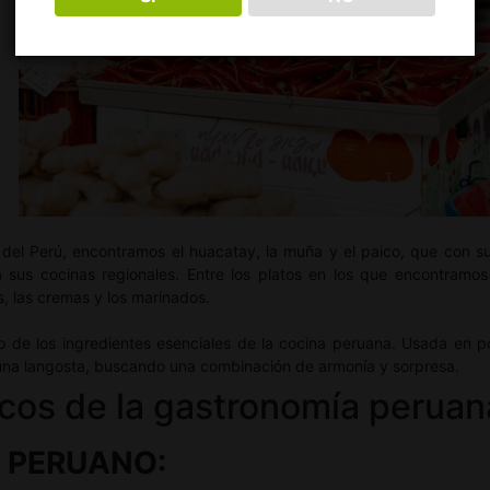
 del Perú, encontramos el huacatay, la muña y el paico, que con s
sus cocinas regionales. Entre los platos en los que encontramos
os, las cremas y los marinados.
 de los ingredientes esenciales de la cocina peruana. Usada en po
na langosta, buscando una combinación de armonía y sorpresa.
icos de la gastronomía peruan
E PERUANO: