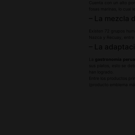
Cuenta con un alto por
fosas marinas, lo cual 
– La mezcla d
Existen 72 grupos huma
Nazca y Recuay, entre 
– La adaptaci
La
gastronomía peru
sus platos, esto se de
han logrado.
Entre los productos pri
(producto emblema más im