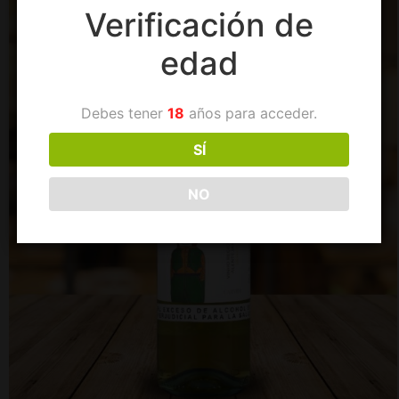
Verificación de
edad
Debes tener
18
años para acceder.
SÍ
NO