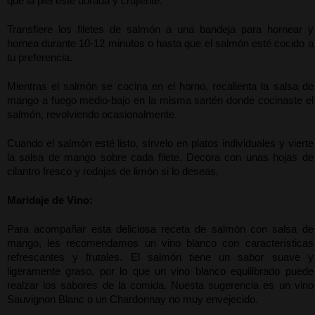
que la piel esté dorada y crujiente.
Transfiere los filetes de salmón a una bandeja para hornear y 
hornea durante 10-12 minutos o hasta que el salmón esté cocido a 
tu preferencia.
Mientras el salmón se cocina en el horno, recalienta la salsa de 
mango a fuego medio-bajo en la misma sartén donde cocinaste el 
salmón, revolviendo ocasionalmente.
Cuando el salmón esté listo, sírvelo en platos individuales y vierte 
la salsa de mango sobre cada filete. Decora con unas hojas de 
cilantro fresco y rodajas de limón si lo deseas.
Maridaje de Vino:
Para acompañar esta deliciosa receta de salmón con salsa de 
mango, les recomendamos un vino blanco con características 
refrescantes y frutales. El salmón tiene un sabor suave y 
ligeramente graso, por lo que un vino blanco equilibrado puede 
realzar los sabores de la comida. Nuesta sugerencia es un vino 
Sauvignon Blanc o un Chardonnay no muy envejecido.