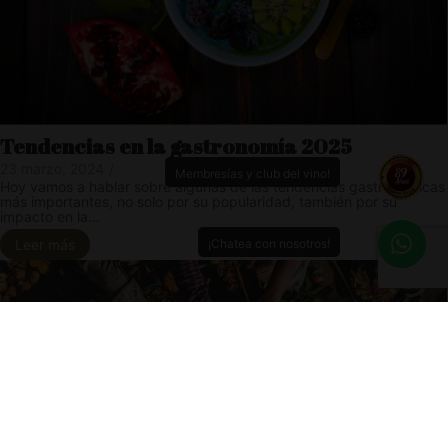
Tendencias en la gastronomía 2025
23 marzo, 2024
/
Membresías y club del vino!
Hoy vamos a hablar sobre algunas de las tendencias gastronómicas
más importantes, no solo por su popularidad, también por su
impacto en la...
¡Chatea con nosotros!
Leer más