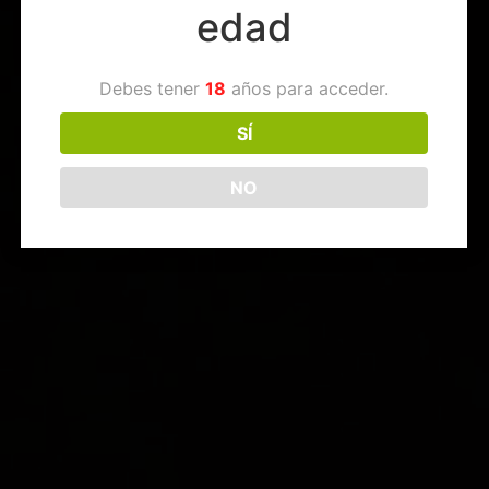
edad
Debes tener
18
años para acceder.
SÍ
NO