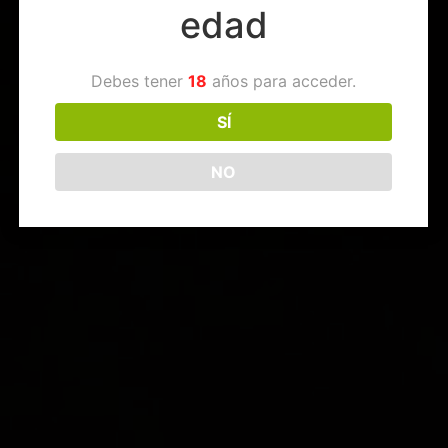
edad
Debes tener
18
años para acceder.
SÍ
NO