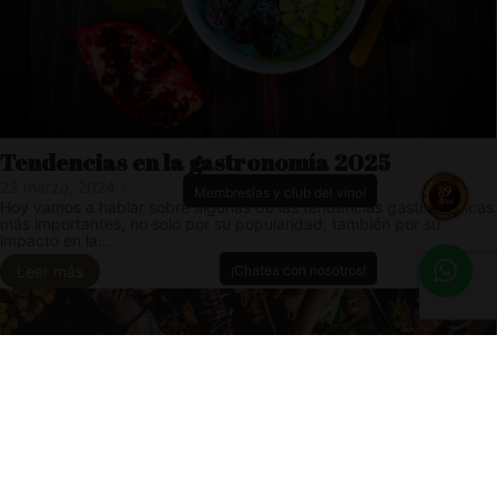
Tendencias en la gastronomía 2025
23 marzo, 2024
/
Membresías y club del vino!
Hoy vamos a hablar sobre algunas de las tendencias gastronómicas
más importantes, no solo por su popularidad, también por su
impacto en la...
¡Chatea con nosotros!
Leer más