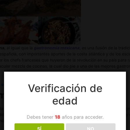
na,
al igual que la
gastronomía mexicana
, es una fusión de la tradi
spañola, con importantes aportes de la costa atlántica y de los escl
r los chefs franceses que huyeron de la revolución en su país para r
ular mezcla de cocinas, la cual dio pie a una de las mejores gastrono
o sobre la gastronomía peruana fusión de cultura
Verificación de
omía
España:
edad
 se ve enriquecida por la gran diversidad climática del país. Sus p
lidades a nivel mundial en cuanto a jamones, hortalizas, pescados y 
Debes tener
18
años para acceder.
número tres de las mejores gastronomías del mundo.
SÍ
NO